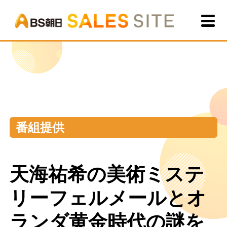
BS朝
番組提供
天海祐希の美術ミステ
リーフェルメールとオ
ランダ黄金時代の謎を